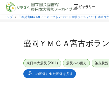
本文に飛ぶ
ギャラリー
トップ
日本災害DIGITALアーカイブ (ハーバード大学ライシャワー日本研究所
盛岡ＹＭＣＡ宮古ボラ
東日本大震災 (2011)
震災への備え
被災状況
この画像に似た画像を探す