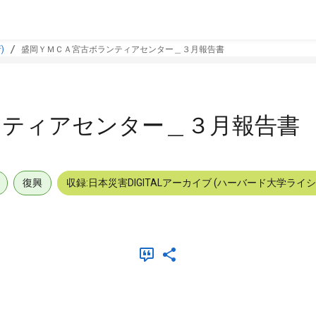
)
盛岡ＹＭＣＡ宮古ボランティアセンター＿３月報告書
ンティアセンター＿３月報告書
復興
収録:日本災害DIGITALアーカイブ (ハーバード大学ライ