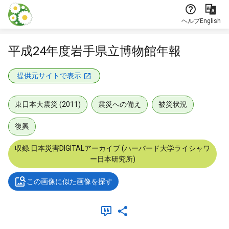
本文に飛ぶ
ヘルプ
English
平成24年度岩手県立博物館年報
提供元サイトで表示
東日本大震災 (2011)
震災への備え
被災状況
復興
収録:日本災害DIGITALアーカイブ (ハーバード大学ライシャワ
ー日本研究所)
この画像に似た画像を探す