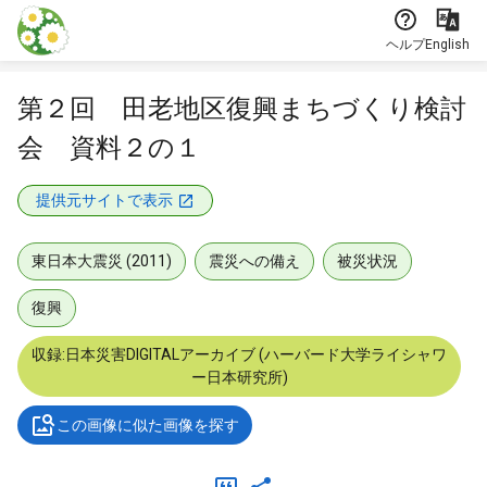
本文に飛ぶ
ヘルプ
English
第２回 田老地区復興まちづくり検討
会 資料２の１
提供元サイトで表示
東日本大震災 (2011)
震災への備え
被災状況
復興
収録:日本災害DIGITALアーカイブ (ハーバード大学ライシャワ
ー日本研究所)
この画像に似た画像を探す