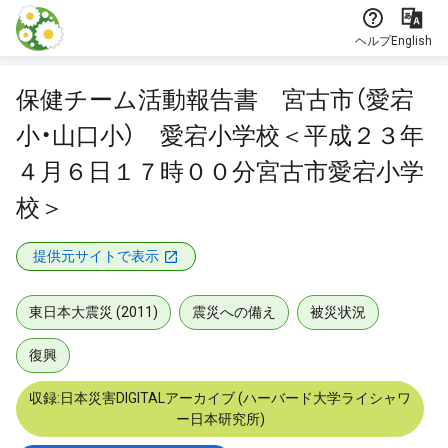
本文に飛ぶ
ヘルプ
English
保健チーム活動報告書 宮古市（愛宕
小・山口小） 愛宕小学校＜平成２３年
４月６日１７時００分宮古市愛宕小学
校＞
提供元サイトで表示
東日本大震災 (2011)
震災への備え
被災状況
復興
収録:日本災害DIGITALアーカイブ (ハーバード大学ライシャワ
ー日本研究所)