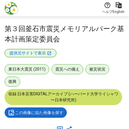
本文に飛ぶ
ヘルプ
English
第３回釜石市震災メモリアルパーク基
本計画策定委員会
提供元サイトで表示
東日本大震災 (2011)
震災への備え
被災状況
復興
収録:日本災害DIGITALアーカイブ (ハーバード大学ライシャワ
ー日本研究所)
この画像に似た画像を探す