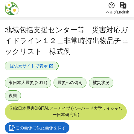
本文に飛ぶ
ヘルプ
English
地域包括支援センター等 災害対応ガ
イドライン１２＿非常時持出物品チェ
ックリスト 様式例
提供元サイトで表示
東日本大震災 (2011)
震災への備え
被災状況
復興
収録:日本災害DIGITALアーカイブ (ハーバード大学ライシャワ
ー日本研究所)
この画像に似た画像を探す