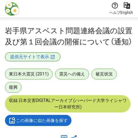
本文に飛ぶ
ヘルプ
English
岩手県アスベスト問題連絡会議の設置
及び第１回会議の開催について（通知）
提供元サイトで表示
東日本大震災 (2011)
震災への備え
被災状況
復興
収録:日本災害DIGITALアーカイブ (ハーバード大学ライシャワ
ー日本研究所)
この画像に似た画像を探す