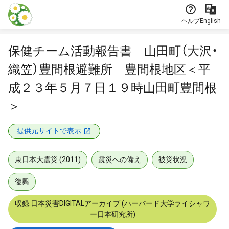
本文に飛ぶ
ヘルプ
English
保健チーム活動報告書 山田町（大沢・
織笠）豊間根避難所 豊間根地区＜平
成２３年５月７日１９時山田町豊間根
＞
提供元サイトで表示
東日本大震災 (2011)
震災への備え
被災状況
復興
収録:日本災害DIGITALアーカイブ (ハーバード大学ライシャワ
ー日本研究所)