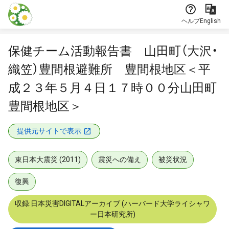
本文に飛ぶ
ヘルプ
English
保健チーム活動報告書 山田町（大沢・
織笠）豊間根避難所 豊間根地区＜平
成２３年５月４日１７時００分山田町
豊間根地区＞
提供元サイトで表示
東日本大震災 (2011)
震災への備え
被災状況
復興
収録:日本災害DIGITALアーカイブ (ハーバード大学ライシャワ
ー日本研究所)