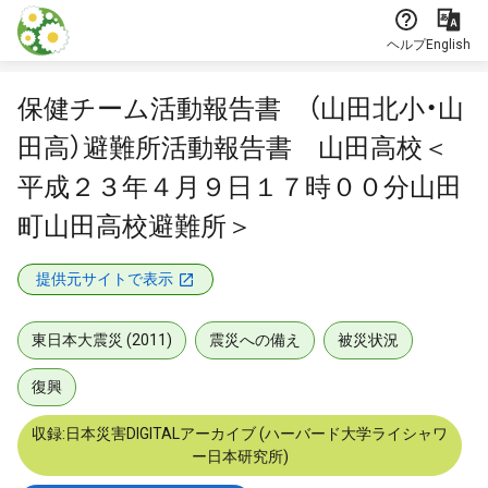
本文に飛ぶ
ヘルプ
English
保健チーム活動報告書 （山田北小・山
田高）避難所活動報告書 山田高校＜
平成２３年４月９日１７時００分山田
町山田高校避難所＞
提供元サイトで表示
東日本大震災 (2011)
震災への備え
被災状況
復興
収録:日本災害DIGITALアーカイブ (ハーバード大学ライシャワ
ー日本研究所)