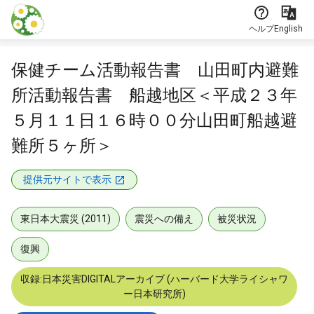
本文に飛ぶ
ヘルプ
English
保健チーム活動報告書 山田町内避難
所活動報告書 船越地区＜平成２３年
５月１１日１６時００分山田町船越避
難所５ヶ所＞
提供元サイトで表示
東日本大震災 (2011)
震災への備え
被災状況
復興
収録:日本災害DIGITALアーカイブ (ハーバード大学ライシャワ
ー日本研究所)