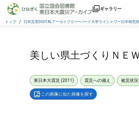
本文に飛ぶ
ギャラリー
トップ
日本災害DIGITALアーカイブ (ハーバード大学ライシャワー日本研究所
美しい県土づくりＮＥ
東日本大震災 (2011)
震災への備え
被災状況
この画像に似た画像を探す