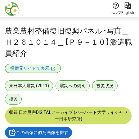
本文に飛ぶ
ヘルプ
English
農業農村整備復旧復興パネル・写真＿
Ｈ２６１０１４＿【Ｐ９－１０】派遣職
員紹介
提供元サイトで表示
東日本大震災 (2011)
震災への備え
被災状況
復興
収録:日本災害DIGITALアーカイブ (ハーバード大学ライシャワ
ー日本研究所)
この画像に似た画像を探す