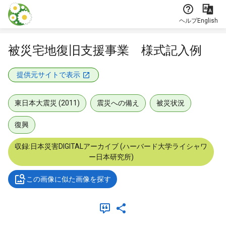
本文に飛ぶ
ヘルプ
English
被災宅地復旧支援事業 様式記入例
提供元サイトで表示
東日本大震災 (2011)
震災への備え
被災状況
復興
収録:日本災害DIGITALアーカイブ (ハーバード大学ライシャワ
ー日本研究所)
この画像に似た画像を探す