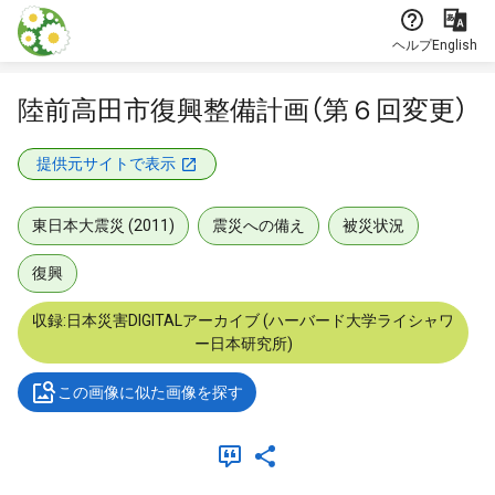
本文に飛ぶ
ヘルプ
English
陸前高田市復興整備計画（第６回変更）
提供元サイトで表示
東日本大震災 (2011)
震災への備え
被災状況
復興
収録:日本災害DIGITALアーカイブ (ハーバード大学ライシャワ
ー日本研究所)
この画像に似た画像を探す