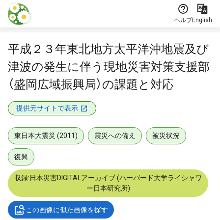
本文に飛ぶ
ヘルプ
English
平成２３年東北地方太平洋沖地震及び
津波の発生に伴う現地災害対策支援部
（盛岡広域振興局）の課題と対応
提供元サイトで表示
東日本大震災 (2011)
震災への備え
被災状況
復興
収録:日本災害DIGITALアーカイブ (ハーバード大学ライシャワ
ー日本研究所)
この画像に似た画像を探す