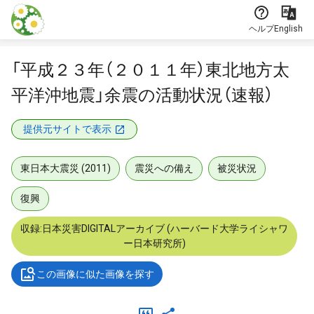
本文に飛ぶ
ヘルプ
English
「平成２３年（２０１１年）東北地方太
平洋沖地震」余震の活動状況（速報）
提供元サイトで表示
東日本大震災 (2011)
震災への備え
被災状況
復興
収録:日本災害DIGITALアーカイブ (ハーバード大学ライシャワ
ー日本研究所)
この画像に似た画像を探す