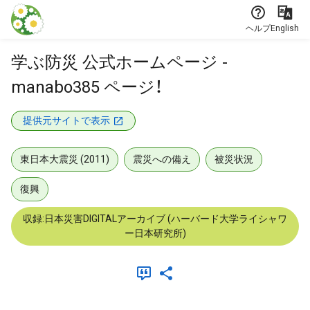
本文に飛ぶ
ヘルプ
English
学ぶ防災 公式ホームページ -
manabo385 ページ！
提供元サイトで表示
東日本大震災 (2011)
震災への備え
被災状況
復興
収録:日本災害DIGITALアーカイブ (ハーバード大学ライシャワ
ー日本研究所)