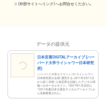
ス
（外部サイトへリンク）へお問合せください。
データの提供元
日本災害DIGITALアーカイブ (ハー
バード大学ライシャワー日本研究
所)
ハーバード大学エドウィン・O・ライシャワー
日本研究所が企画・運営する、2011年3月11日
から続く自然・人為災害を記録したデジタル情
報へのポータルサイト。 *2017年1月20日に
「2011年東日本大震災デジタルアーカイブ」か
ら名称変更された。