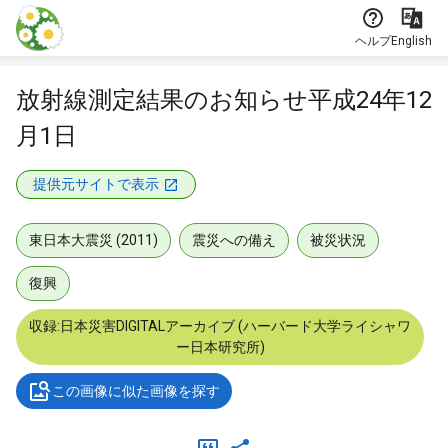
本文に飛ぶ
ヘルプ
English
放射線測定結果のお知らせ平成24年12
月1日
提供元サイトで表示
東日本大震災 (2011)
震災への備え
被災状況
復興
収録:日本災害DIGITALアーカイブ (ハーバード大学ライシャワ
ー日本研究所)
この画像に似た画像を探す