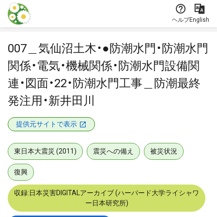
本文に飛ぶ
ヘルプ
English
007＿気仙沼土木・●防潮水門・防潮水門
関係・電気・機械関係・防潮水門設備関
連・図面・22・防潮水門工事＿防潮最終
発注用・新井田川
提供元サイトで表示
東日本大震災 (2011)
震災への備え
被災状況
復興
収録:日本災害DIGITALアーカイブ (ハーバード大学ライシャワ
ー日本研究所)