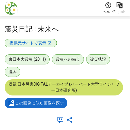
本文に飛ぶ
ヘルプ
English
震災日記 : 未来へ
提供元サイトで表示
東日本大震災 (2011)
震災への備え
被災状況
復興
収録:日本災害DIGITALアーカイブ (ハーバード大学ライシャワ
ー日本研究所)
この画像に似た画像を探す