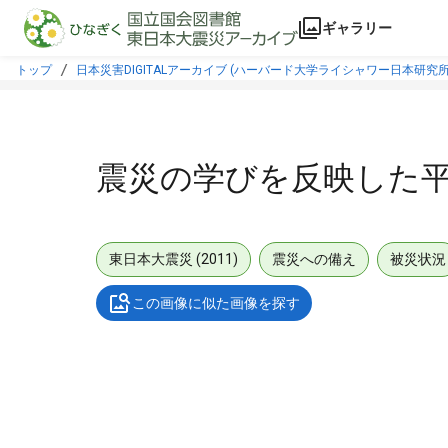
本文に飛ぶ
ギャラリー
トップ
日本災害DIGITALアーカイブ (ハーバード大学ライシャワー日本研究所
震災の学びを反映した平
東日本大震災 (2011)
震災への備え
被災状況
この画像に似た画像を探す