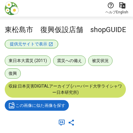
本文に飛ぶ
ヘルプ
English
東松島市 復興仮設店舗 shopGUIDE
提供元サイトで表示
東日本大震災 (2011)
震災への備え
被災状況
復興
収録:日本災害DIGITALアーカイブ (ハーバード大学ライシャワ
ー日本研究所)
この画像に似た画像を探す