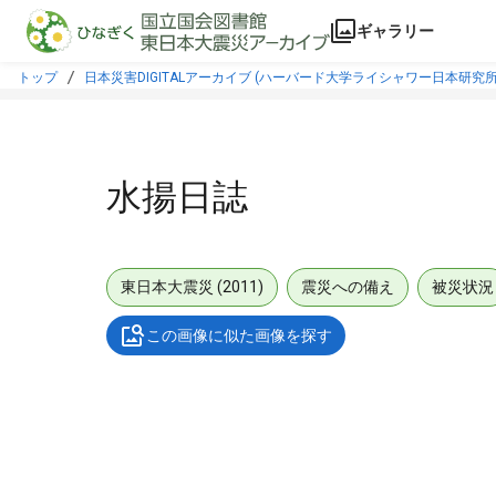
本文に飛ぶ
ギャラリー
トップ
日本災害DIGITALアーカイブ (ハーバード大学ライシャワー日本研究所
水揚日誌
東日本大震災 (2011)
震災への備え
被災状況
この画像に似た画像を探す