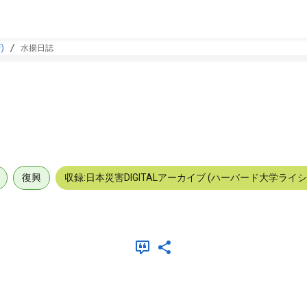
)
水揚日誌
復興
収録:日本災害DIGITALアーカイブ (ハーバード大学ライ