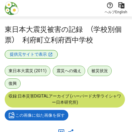
本文に飛ぶ
ヘルプ
English
東日本大震災被害の記録 （学校別個
票） 利府町立利府西中学校
提供元サイトで表示
東日本大震災 (2011)
震災への備え
被災状況
復興
収録:日本災害DIGITALアーカイブ (ハーバード大学ライシャワ
ー日本研究所)
この画像に似た画像を探す