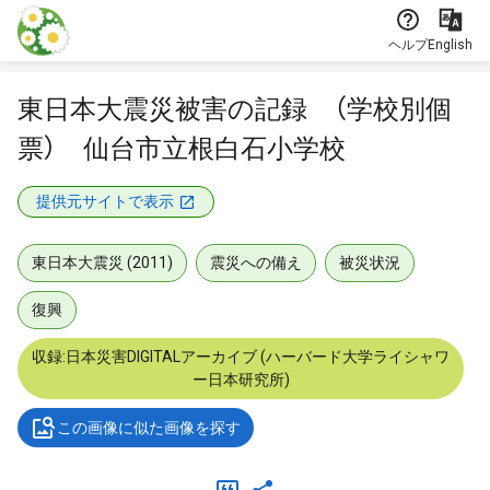
本文に飛ぶ
ヘルプ
English
東日本大震災被害の記録 （学校別個
票） 仙台市立根白石小学校
提供元サイトで表示
東日本大震災 (2011)
震災への備え
被災状況
復興
収録:日本災害DIGITALアーカイブ (ハーバード大学ライシャワ
ー日本研究所)
この画像に似た画像を探す