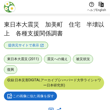
本文に飛ぶ
ヘルプ
English
東日本大震災 加美町 住宅 半壊以
上 各種支援関係調書
提供元サイトで表示
東日本大震災 (2011)
震災への備え
被災状況
復興
収録:日本災害DIGITALアーカイブ (ハーバード大学ライシャワ
ー日本研究所)
この画像に似た画像を探す