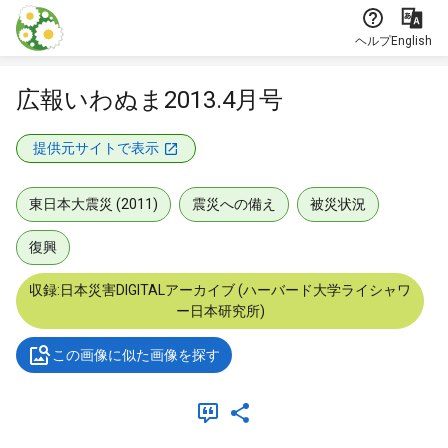
本文に飛ぶ
ヘルプ
English
広報いわぬま2013.4月号
提供元サイトで表示
東日本大震災 (2011)
震災への備え
被災状況
復興
収録:日本災害DIGITALアーカイブ (ハーバード大学ライシャワ
ー日本研究所)
この画像に似た画像を探す