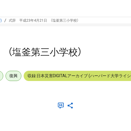
)
式辞 平成23年4月21日 （塩釜第三小学校）
日 （塩釜第三小学校）
復興
収録:日本災害DIGITALアーカイブ (ハーバード大学ライ