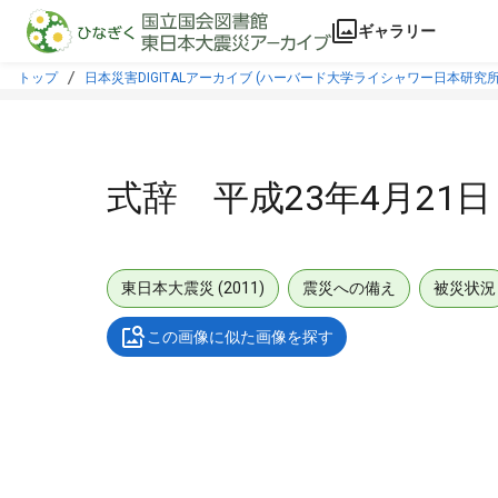
本文に飛ぶ
ギャラリー
トップ
日本災害DIGITALアーカイブ (ハーバード大学ライシャワー日本研究所
式辞 平成23年4月21
東日本大震災 (2011)
震災への備え
被災状況
この画像に似た画像を探す