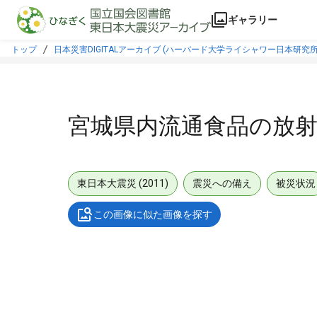
本文に飛ぶ
ギャラリー
トップ
日本災害DIGITALアーカイブ (ハーバード大学ライシャワー日本研究所
宮城県内流通食品の放射性
東日本大震災 (2011)
震災への備え
被災状況
この画像に似た画像を探す