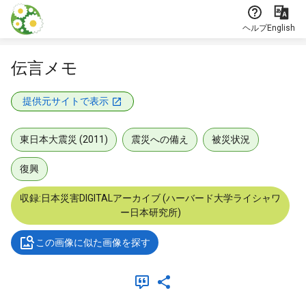
本文に飛ぶ
ヘルプ
English
伝言メモ
提供元サイトで表示
東日本大震災 (2011)
震災への備え
被災状況
復興
収録:日本災害DIGITALアーカイブ (ハーバード大学ライシャワ
ー日本研究所)
この画像に似た画像を探す