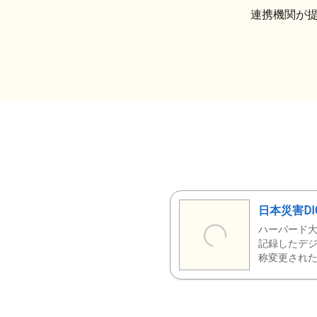
連携機関が
日本災害DI
ハーバード大
記録したデジ
称変更された