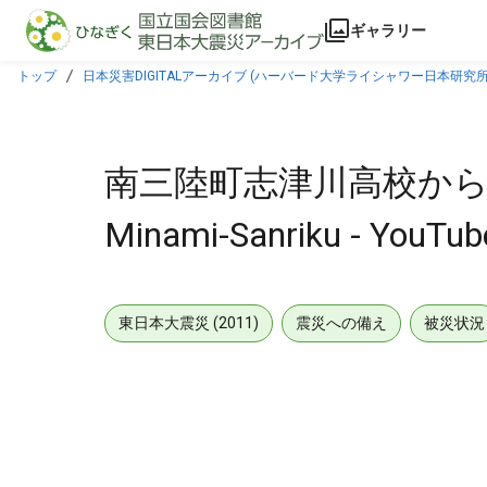
本文に飛ぶ
ギャラリー
トップ
日本災害DIGITALアーカイブ (ハーバード大学ライシャワー日本研究所
南三陸町志津川高校から見た津波
Minami-Sanriku‬‏ - YouT
東日本大震災 (2011)
震災への備え
被災状況