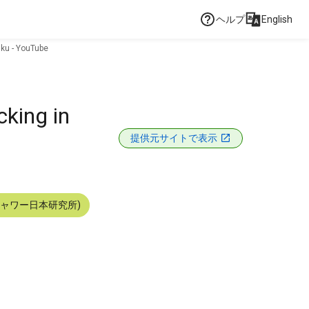
ヘルプ
English
南三陸町志津川高校から見た津波の様子 Tsunami attacking in Minami-Sanriku‬‏ - YouTube
ng in
提供元サイトで表示
シャワー日本研究所)