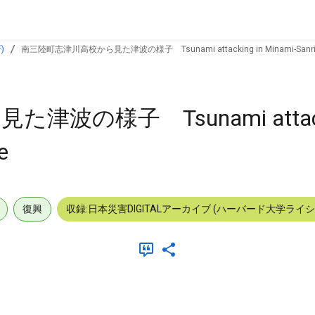
)
の様子 Tsunami attacki
ube
復興
収録:日本災害DIGITALアーカイブ (ハーバード大学ライ