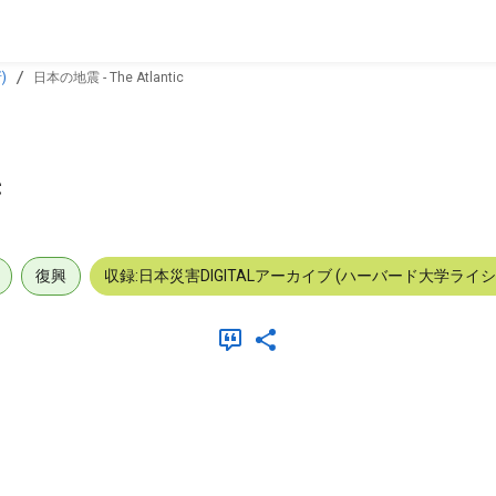
)
日本の地震 - The Atlantic
c
復興
収録:日本災害DIGITALアーカイブ (ハーバード大学ライ