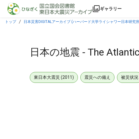
本文に飛ぶ
ギャラリー
トップ
日本災害DIGITALアーカイブ (ハーバード大学ライシャワー日本研究所
日本の地震 - The Atlanti
東日本大震災 (2011)
震災への備え
被災状況
メタデータ