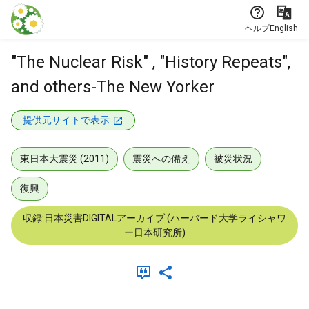
本文に飛ぶ
ヘルプ
English
"The Nuclear Risk" , "History Repeats",
and others-The New Yorker
提供元サイトで表示
東日本大震災 (2011)
震災への備え
被災状況
復興
収録:日本災害DIGITALアーカイブ (ハーバード大学ライシャワ
ー日本研究所)