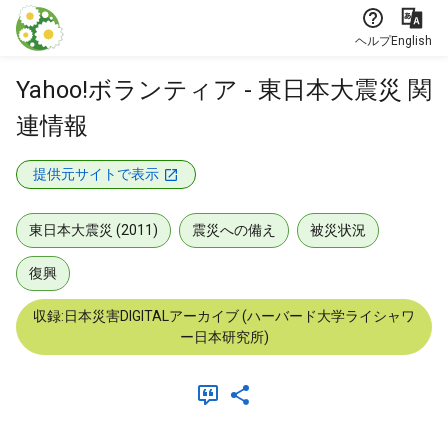
本文に飛ぶ
ヘルプ
English
Yahoo!ボランティア - 東日本大震災 関
連情報
提供元サイトで表示
東日本大震災 (2011)
震災への備え
被災状況
復興
収録:日本災害DIGITALアーカイブ (ハーバード大学ライシャワ
ー日本研究所)