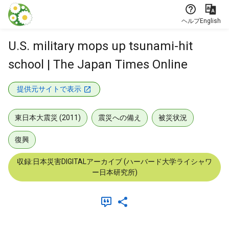
本文に飛ぶ
ヘルプ
English
U.S. military mops up tsunami-hit
school | The Japan Times Online
提供元サイトで表示
東日本大震災 (2011)
震災への備え
被災状況
復興
収録:日本災害DIGITALアーカイブ (ハーバード大学ライシャワ
ー日本研究所)