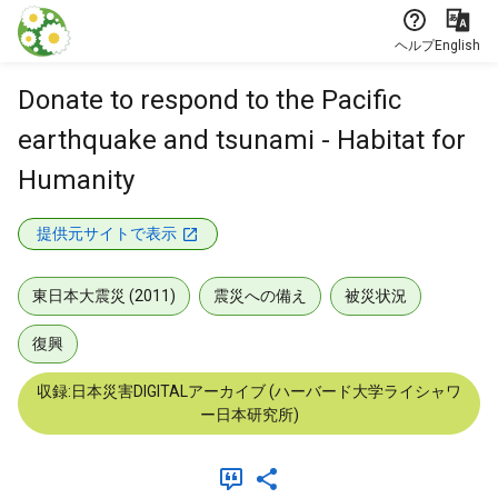
本文に飛ぶ
ヘルプ
English
Donate to respond to the Pacific
earthquake and tsunami - Habitat for
Humanity
提供元サイトで表示
東日本大震災 (2011)
震災への備え
被災状況
復興
収録:日本災害DIGITALアーカイブ (ハーバード大学ライシャワ
ー日本研究所)