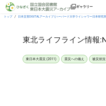
本文に飛ぶ
ギャラリー
トップ
日本災害DIGITALアーカイブ (ハーバード大学ライシャワー日本研究所
東北ライフライン情報:N
東日本大震災 (2011)
震災への備え
被災状況
メタデータ