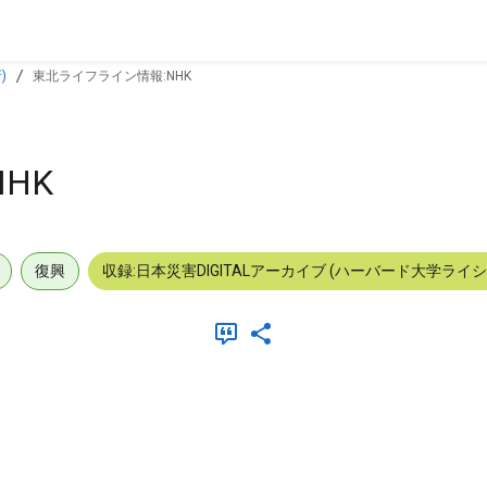
)
東北ライフライン情報:NHK
HK
復興
収録:日本災害DIGITALアーカイブ (ハーバード大学ライ