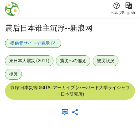
本文に飛ぶ
ヘルプ
English
震后日本谁主沉浮--新浪网
提供元サイトで表示
東日本大震災 (2011)
震災への備え
被災状況
復興
収録:日本災害DIGITALアーカイブ (ハーバード大学ライシャワ
ー日本研究所)