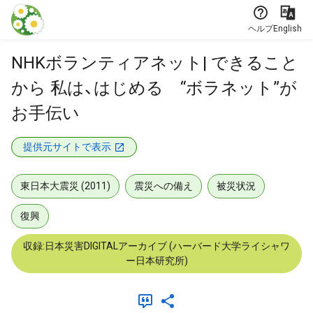
本文に飛ぶ
ヘルプ
English
NHKボランティアネット| できること
から 私は、はじめる “ボラネット”が
お手伝い
提供元サイトで表示
東日本大震災 (2011)
震災への備え
被災状況
復興
収録:日本災害DIGITALアーカイブ (ハーバード大学ライシャワ
ー日本研究所)