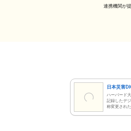
連携機関が
日本災害DI
ハーバード大
記録したデジ
称変更された