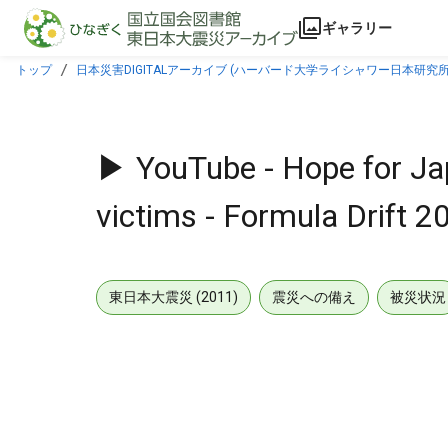
本文に飛ぶ
ギャラリー
トップ
日本災害DIGITALアーカイブ (ハーバード大学ライシャワー日本研究所
▶︎ YouTube - Hope for Ja
victims - Formula Drift 2
東日本大震災 (2011)
震災への備え
被災状況