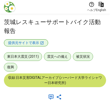
本文に飛ぶ
ヘルプ
English
茨城レスキューサポートバイク活動
報告
提供元サイトで表示
東日本大震災 (2011)
震災への備え
被災状況
復興
収録:日本災害DIGITALアーカイブ (ハーバード大学ライシャワ
ー日本研究所)