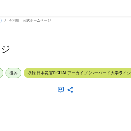
)
今別町 公式ホームページ
ージ
復興
収録:日本災害DIGITALアーカイブ (ハーバード大学ライ