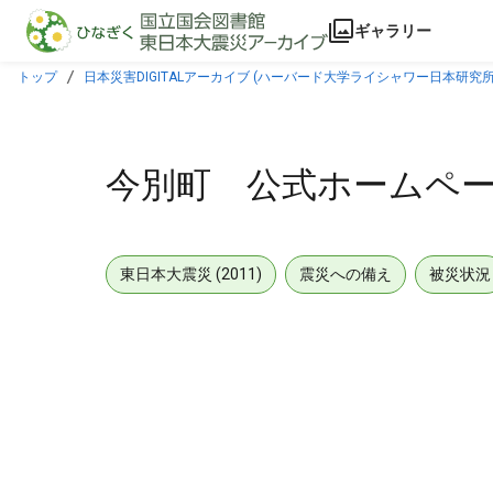
本文に飛ぶ
ギャラリー
トップ
日本災害DIGITALアーカイブ (ハーバード大学ライシャワー日本研究所
今別町 公式ホームペ
東日本大震災 (2011)
震災への備え
被災状況
メタデータ