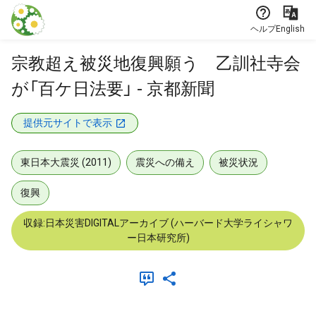
本文に飛ぶ
ヘルプ
English
宗教超え被災地復興願う 乙訓社寺会
が「百ケ日法要」 - 京都新聞
提供元サイトで表示
東日本大震災 (2011)
震災への備え
被災状況
復興
収録:日本災害DIGITALアーカイブ (ハーバード大学ライシャワ
ー日本研究所)