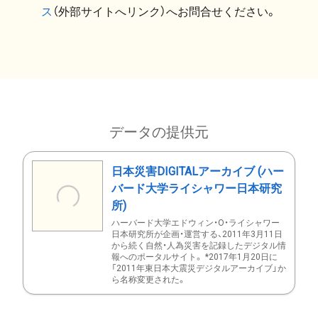
ス
（外部サイトへリンク）へお問合せください。
データの提供元
日本災害DIGITALアーカイブ (ハー
バード大学ライシャワー日本研究
所)
ハーバード大学エドウィン・O・ライシャワー
日本研究所が企画・運営する、2011年3月11日
から続く自然・人為災害を記録したデジタル情
報へのポータルサイト。 *2017年1月20日に
「2011年東日本大震災デジタルアーカイブ」か
ら名称変更された。