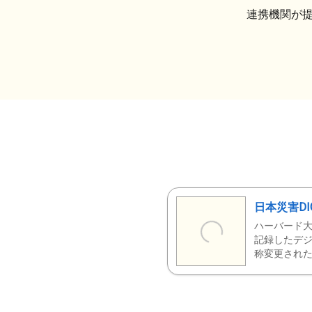
連携機関が
日本災害DI
ハーバード大
記録したデジ
称変更された