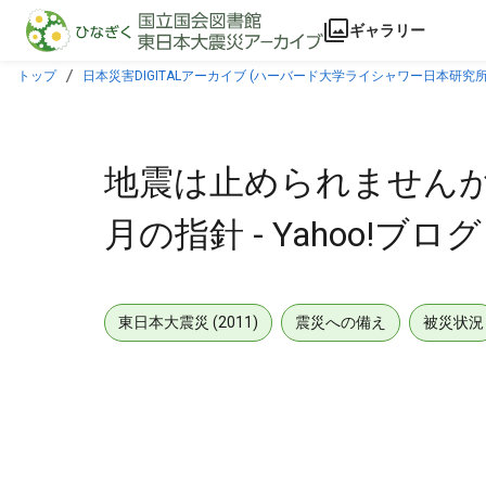
本文に飛ぶ
ギャラリー
トップ
日本災害DIGITALアーカイブ (ハーバード大学ライシャワー日本研究所
地震は止められませんが
月の指針 - Yahoo!ブログ
東日本大震災 (2011)
震災への備え
被災状況