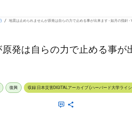
)
地震は止められませんが原発は自らの力で止める事が出来ます - 如月の指針 - Ya
原発は自らの力で止める事が出来
復興
収録:日本災害DIGITALアーカイブ (ハーバード大学ライ