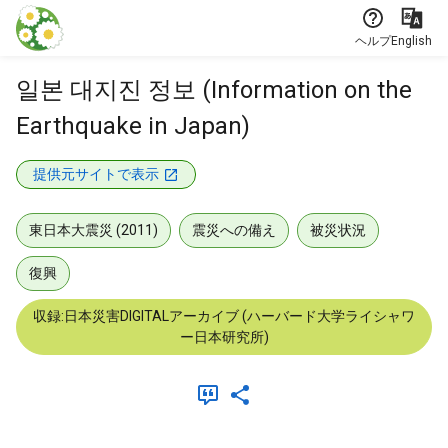
本文に飛ぶ
ヘルプ
English
일본 대지진 정보 (Information on the
Earthquake in Japan)
提供元サイトで表示
東日本大震災 (2011)
震災への備え
被災状況
復興
収録:日本災害DIGITALアーカイブ (ハーバード大学ライシャワ
ー日本研究所)