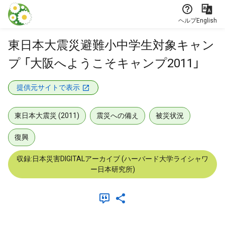
本文に飛ぶ
ヘルプ
English
東日本大震災避難小中学生対象キャン
プ 「大阪へようこそキャンプ2011」
提供元サイトで表示
東日本大震災 (2011)
震災への備え
被災状況
復興
収録:日本災害DIGITALアーカイブ (ハーバード大学ライシャワ
ー日本研究所)