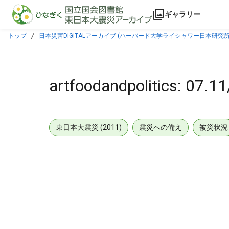
本文に飛ぶ
ギャラリー
トップ
日本災害DIGITALアーカイブ (ハーバード大学ライシャワー日本研究所
artfoodandpolitic
東日本大震災 (2011)
震災への備え
被災状況
メタデータ