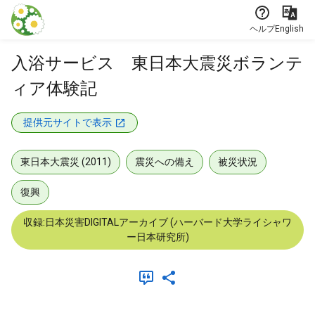
本文に飛ぶ
ヘルプ
English
入浴サービス 東日本大震災ボランテ
ィア体験記
提供元サイトで表示
東日本大震災 (2011)
震災への備え
被災状況
復興
収録:日本災害DIGITALアーカイブ (ハーバード大学ライシャワ
ー日本研究所)