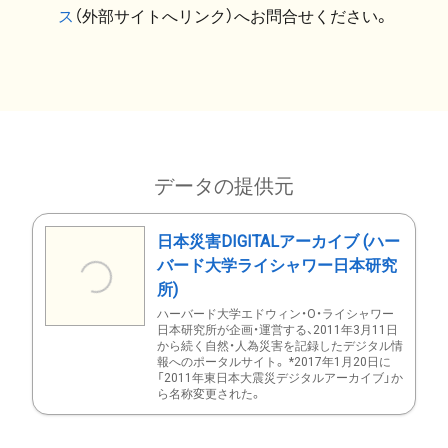
ス
（外部サイトへリンク）へお問合せください。
データの提供元
日本災害DIGITALアーカイブ (ハー
バード大学ライシャワー日本研究
所)
ハーバード大学エドウィン・O・ライシャワー
日本研究所が企画・運営する、2011年3月11日
から続く自然・人為災害を記録したデジタル情
報へのポータルサイト。 *2017年1月20日に
「2011年東日本大震災デジタルアーカイブ」か
ら名称変更された。