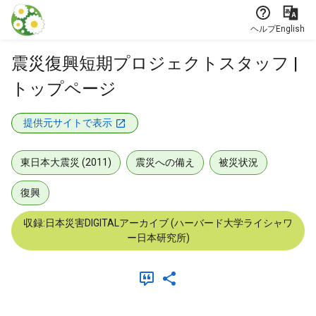
本文に飛ぶ
ヘルプ
English
震災復興短期プロジェクトスタッフ |
トップページ
提供元サイトで表示
東日本大震災 (2011)
震災への備え
被災状況
復興
収録:日本災害DIGITALアーカイブ (ハーバード大学ライシャワ
ー日本研究所)